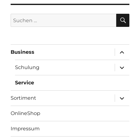
SU
Suchen
nach:
Unterme
Business
öffnen
Unterme
Schulung
öffnen
Service
Unterme
Sortiment
öffnen
OnlineShop
Impressum