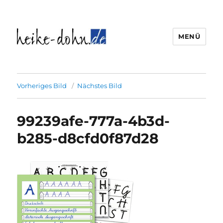
MENÜ
Heike Dohn Weidenthal
Vorheriges Bild
Nächstes Bild
99239afe-777a-4b3d-
b285-d8cfd0f87d28