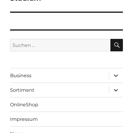
SU
Suchen
nach:
Unterme
Business
öffnen
Unterme
Sortiment
öffnen
OnlineShop
Impressum