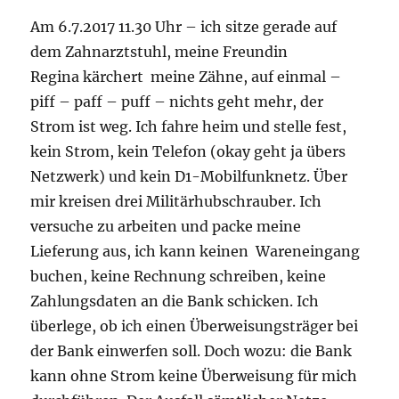
im
Am 6.7.2017 11.30 Uhr – ich sitze gerade auf
Coworking
Space
dem Zahnarztstuhl, meine Freundin
Now-
Regina kärchert meine Zähne, auf einmal –
Mitte
piff – paff – puff – nichts geht mehr, der
Berlin
Strom ist weg. Ich fahre heim und stelle fest,
kein Strom, kein Telefon (okay geht ja übers
Netzwerk) und kein D1-Mobilfunknetz. Über
mir kreisen drei Militärhubschrauber. Ich
versuche zu arbeiten und packe meine
Lieferung aus, ich kann keinen Wareneingang
buchen, keine Rechnung schreiben, keine
Zahlungsdaten an die Bank schicken. Ich
überlege, ob ich einen Überweisungsträger bei
der Bank einwerfen soll. Doch wozu: die Bank
kann ohne Strom keine Überweisung für mich