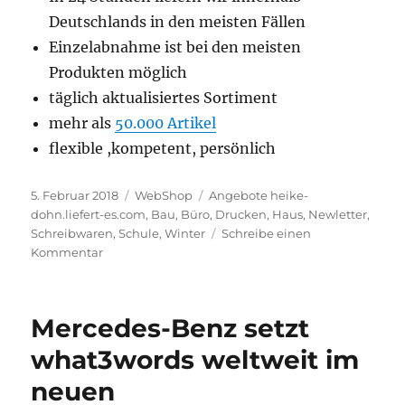
Deutschlands in den meisten Fällen
Einzelabnahme ist bei den meisten
Produkten möglich
täglich aktualisiertes Sortiment
mehr als
50.000 Artikel
flexible ,kompetent, persönlich
Veröffentlicht
Kategorien
Schlagwörter
5. Februar 2018
WebShop
Angebote heike-
am
dohn.liefert-es.com
,
Bau
,
Büro
,
Drucken
,
Haus
,
Newletter
,
Schreibwaren
,
Schule
,
Winter
Schreibe einen
zu
Kommentar
heike-
dohn.liefert-
es.com
Mercedes-Benz setzt
–
Newsletter
what3words weltweit im
neuen