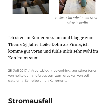
Heike Dohn arbeitet im NOW-
Mitte in Berlin
Ich sitze im Konferenzraum und blogge zum
Thema 25 Jahre Heike Dohn als Firma, ich
komme gut voran und fühle mich sehr wohl im
Konferenzraum.
Veröffentlicht
Kategorien
Schlagwörter
28. Juli 2017
Arbeitsblog
coworking
,
gunstiger toner
am
von heike dohn.liefert es.com zum drucken von pdf
zu
dateien
Schreibe einen Kommentar
Heike
Dohn
IT-
Stromausfall
Beratung
arbeitet