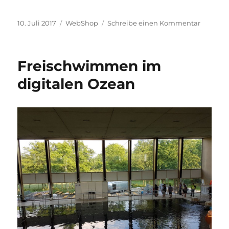
Veröffentlicht
Kategorien
zu
10. Juli 2017
WebShop
Schreibe einen Kommentar
am
Stromaus
Freischwimmen im
digitalen Ozean