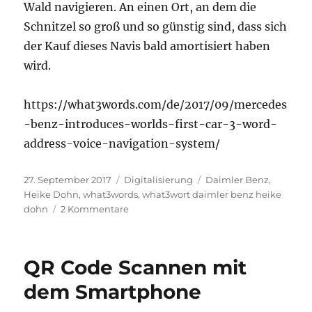
Wald navigieren. An einen Ort, an dem die
Schnitzel so groß und so günstig sind, dass sich
der Kauf dieses Navis bald amortisiert haben
wird.
https://what3words.com/de/2017/09/mercedes
-benz-introduces-worlds-first-car-3-word-
address-voice-navigation-system/
Veröffentlicht
Kategorien
Schlagwörter
27. September 2017
Digitalisierung
Daimler Benz
,
am
Heike Dohn
,
what3words
,
what3wort daimler benz heike
zu
dohn
2 Kommentare
Mercedes-
Benz
setzt
QR Code Scannen mit
what3words
weltweit
dem Smartphone
im
neuen