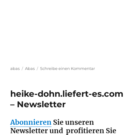
Kategorien
Schlagwörter
zu
abas
Abas
Schreibe einen Kommentar
Abas
Certified
Solution
heike-dohn.liefert-es.com
Developer
– Newsletter
Abonnieren
Sie unseren
Newsletter und profitieren Sie