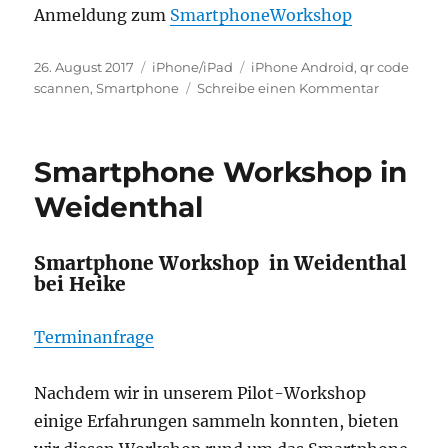
Anmeldung zum
SmartphoneWorkshop
Veröffentlicht
Kategorien
Schlagwörter
26. August 2017
iPhone/iPad
iPhone Android
,
qr code
am
zu
scannen
,
Smartphone
Schreibe einen Kommentar
QR
Code
Scannen
Smartphone Workshop in
mit
dem
Weidenthal
Smartpho
Smartphone Workshop in Weidenthal
bei Heike
Terminanfrage
Nachdem wir in unserem Pilot-Workshop
einige Erfahrungen sammeln konnten, bieten