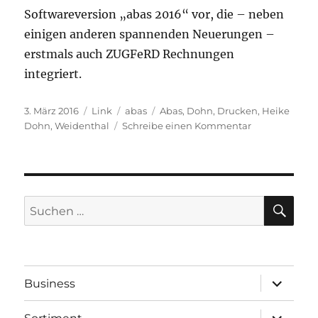
Beginners
Softwareversion „abas 2016“ vor, die – neben
einigen anderen spannenden Neuerungen –
erstmals auch ZUGFeRD Rechnungen
integriert.
Veröffentlicht
Format
Kategorien
Schlagwörter
3. März 2016
Link
abas
Abas
,
Dohn
,
Drucken
,
Heike
am
zu
Dohn
,
Weidenthal
Schreibe einen Kommentar
ZUGFerd
in
abas
SU
Suchen
nach:
Unterme
Business
öffnen
Unterme