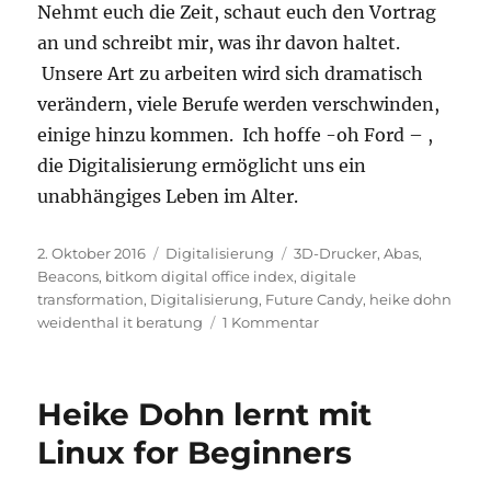
Nehmt euch die Zeit, schaut euch den Vortrag
an und schreibt mir, was ihr davon haltet.
Unsere Art zu arbeiten wird sich dramatisch
verändern, viele Berufe werden verschwinden,
einige hinzu kommen. Ich hoffe -oh Ford – ,
die Digitalisierung ermöglicht uns ein
unabhängiges Leben im Alter.
Veröffentlicht
Kategorien
Schlagwörter
2. Oktober 2016
Digitalisierung
3D-Drucker
,
Abas
,
am
Beacons
,
bitkom digital office index
,
digitale
transformation
,
Digitalisierung
,
Future Candy
,
heike dohn
zu
weidenthal it beratung
1 Kommentar
Schöne
neue
digitale
Heike Dohn lernt mit
Welt
Linux for Beginners