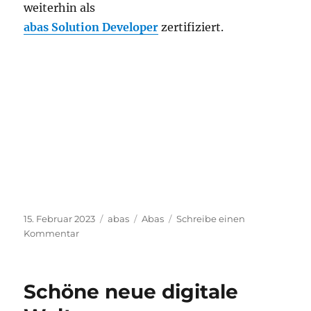
weiterhin als
abas Solution Developer
zertifiziert.
Veröffentlicht
Kategorien
Schlagwörter
15. Februar 2023
abas
Abas
Schreibe einen
am
zu
Kommentar
Abas
Certified
Solution
Schöne neue digitale
Developer