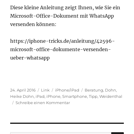
Diese kleine Anleitung zeigt Ihnen, wie Sie ein
Microsoft-Office-Dokument mit WhatsApp
versenden können:
https://iphone-tricks.de/anleitung/42596-
microsoft-office-dokumente-versenden-
ueber-whatsapp
Veröffentlicht
Format
Kategorien
Schlagwörter
24. April 2016
Link
iPhone/iPad
Beratung
,
Dohn
,
am
Heike Dohn
,
iPad
,
iPhone
,
Smartphone
,
Tipp
,
Weidenthal
zu
Schreibe einen Kommentar
Wie
versende
ich
ein
Microsoft-