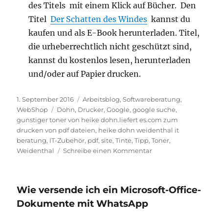
des Titels mit einem Klick auf Bücher. Den
Titel
Der Schatten des Windes
kannst du
kaufen und als E-Book herunterladen. Titel,
die urheberrechtlich nicht geschützt sind,
kannst du kostenlos lesen, herunterladen
und/oder auf Papier drucken.
Veröffentlicht
Kategorien
1. September 2016
Arbeitsblog
,
Softwareberatung
,
am
Schlagwörter
WebShop
Dohn
,
Drucker
,
Google
,
google suche
,
gunstiger toner von heike dohn.liefert es.com zum
drucken von pdf dateien
,
heike dohn weidenthal it
beratung
,
IT-Zubehör
,
pdf
,
site
,
Tinte
,
Tipp
,
Toner
,
zu
Weidenthal
Schreibe einen Kommentar
Findest
du
alles
Wie versende ich ein Microsoft-Office-
bei
Google?
Dokumente mit WhatsApp